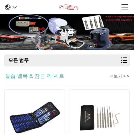
상품
모든 범주
실습 밸록 & 잠금 픽 세트
더보기 > >