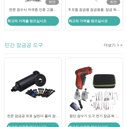
화면
화면
전문 잠수사 자격증 인증 고품질
9 조합 잠금용 잠금용품, 잠금 픽업
9pcs 잠수사 용품, 신뢰할 수있는
도구 키트
도구, 신뢰할 수 있습니다.
최고의 가격을 얻으십시오
최고의 가격을 얻으십시오
민간 잠금공 도구
더보기 > >
전문 잠금공 유로 실린더 풀러 잠금
첨단 잠수기 도구 전기 잠금 픽 펌
픽 도구 코어 풀러 픽 도구
프 총 잠금 픽 도구