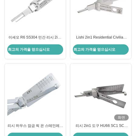
이세오 R6 SS304 민간 리시 2in1
Lishi 2in1 Residential Civilian
잠금 픽업 도구 자동차 잠수기 도구
tools Lock Cylinder Opening
세트 전기 펌프 키
Tool(SS342) Reader for japan
최고의 가격을 얻으십시오
최고의 가격을 얻으십시오
KAWAJUN Locksmith Tools
화면
리시 하우스 잠금 픽 은 스테인레스
리시 2in1 도구 HU66 SC1 SC4
스틸 문 잠금 리시 2in1 픽 도구
KW1 R52 KW5 AM5 M1/MS2