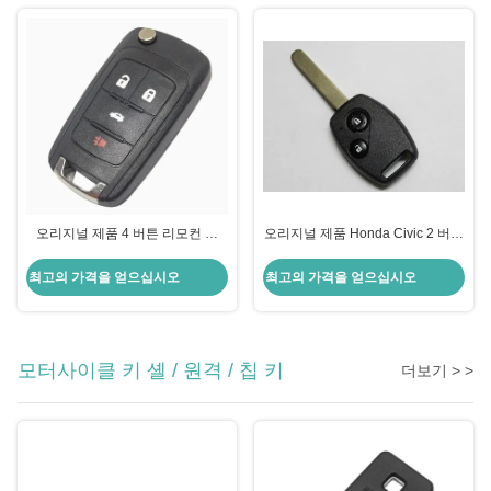
오리지널 제품 4 버튼 리모컨 키
오리지널 제품 Honda Civic 2 버튼
315MHZ 433MHZ ID46 칩과 함께
리모컨 키 315MHZ 433MHZ ID46
칩
최고의 가격을 얻으십시오
최고의 가격을 얻으십시오
모터사이클 키 셸 / 원격 / 칩 키
더보기 > >