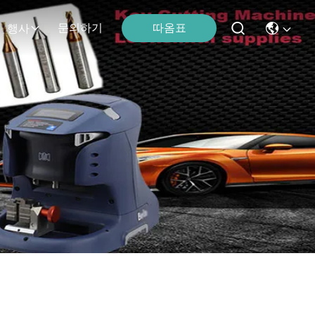
따옴표
문의하기
행사