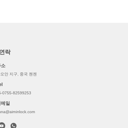
 연락
주소
오안 지구, 중국 첸젠
el
6-0755-82599253
이메일
nna@aiminlock.com