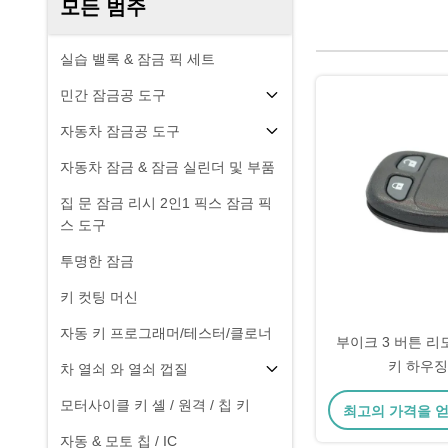
모든 범주
실습 밸록 & 잠금 픽 세트
민간 잠금공 도구
자동차 잠금공 도구
자동차 잠금 & 잠금 실린더 및 부품
집 문 잠금 리시 2인1 픽스 잠금 픽
스 도구
투명한 잠금
키 컷팅 머신
자동 키 프로그래머/테스터/클로너
부이크 3 버튼 리
키 하우징
차 열쇠 와 열쇠 껍질
모터사이클 키 셸 / 원격 / 칩 키
최고의 가격을 
자동 & 모토 칩 / IC