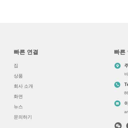
빠른 연결
빠른
집
바
상품
T
회사 소개
8
화면
뉴스
a
문의하기