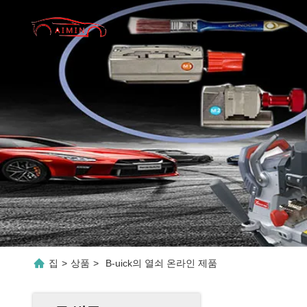
집
>
상품
>
B-uick의 열쇠 온라인 제품