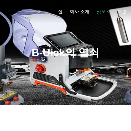
집
회사 소개
화면
상품
B-Uick의 열쇠