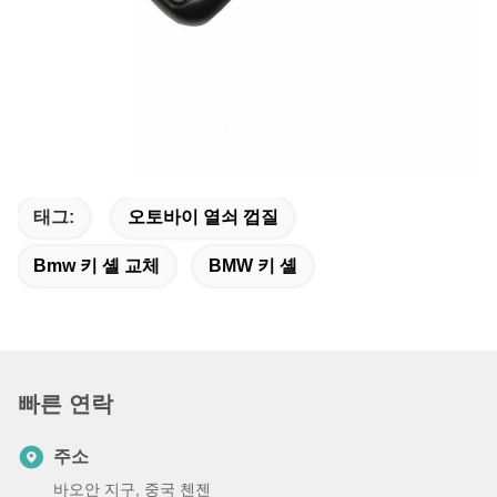
태그:
오토바이 열쇠 껍질
Bmw 키 셸 교체
BMW 키 셸
빠른 연락
주소
바오안 지구, 중국 첸젠