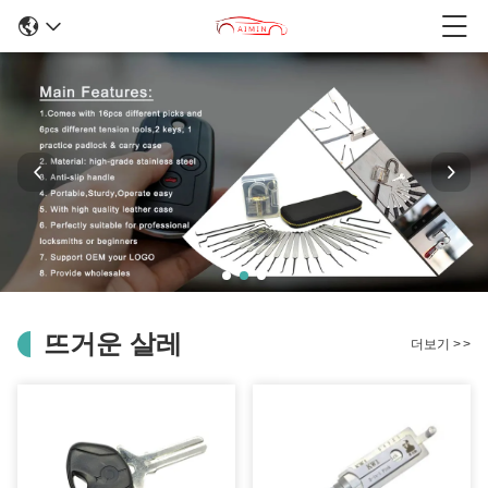
뜨거운 살레
더보기
>
>