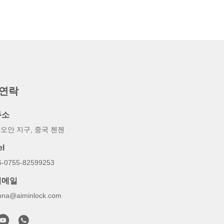
 연락
주소
오안 지구, 중국 첸젠
el
6-0755-82599253
이메일
nna@aiminlock.com