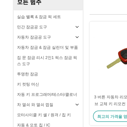
모든 범주
실습 밸록 & 잠금 픽 세트
민간 잠금공 도구
자동차 잠금공 도구
자동차 잠금 & 잠금 실린더 및 부품
집 문 잠금 리시 2인1 픽스 잠금 픽
스 도구
투명한 잠금
키 컷팅 머신
자동 키 프로그래머/테스터/클로너
3 버튼 자동차 리모
브 교체 키 리모컨
차 열쇠 와 열쇠 껍질
키 
모터사이클 키 셸 / 원격 / 칩 키
최고의 가격을 
자동 & 모토 칩 / IC