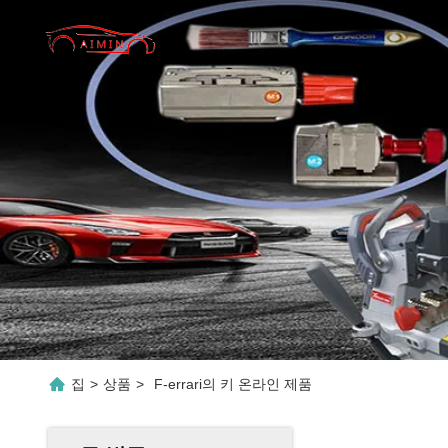
집
>
상품
>
F-errari의 키 온라인 제품