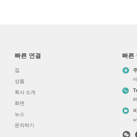
빠른 연결
빠른
집
바
상품
T
회사 소개
8
화면
뉴스
a
문의하기