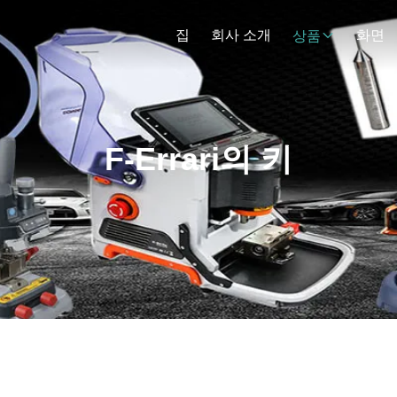
집
회사 소개
화면
상품
F-Errari의 키