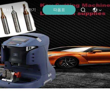
따옴표
문의하기
행사