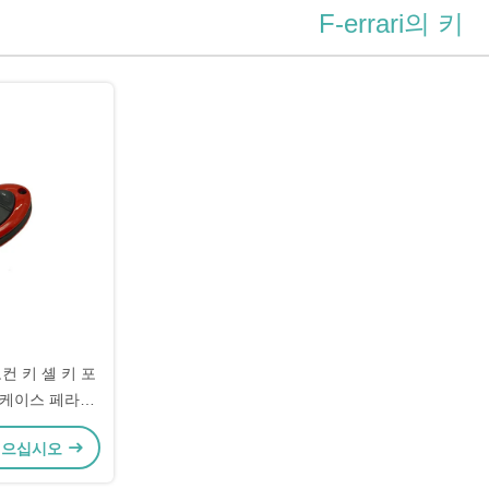
F-errari의 키
컨 키 셸 키 포
 케이스 페라리
셸
얻으십시오