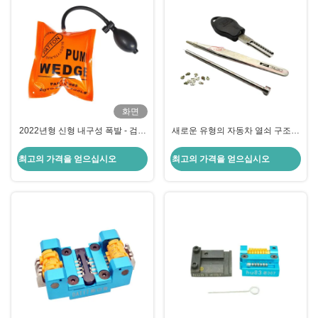
화면
2022년형 신형 내구성 폭발 - 검증
새로운 유형의 자동차 열쇠 구조조
오렌지 중형 에어백 안쪽 판 없이
정 도구 HU66 여러 차량 모델에 적
응하는 열쇠공 도구
최고의 가격을 얻으십시오
최고의 가격을 얻으십시오