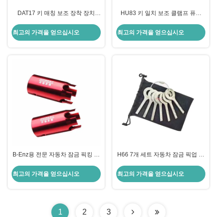
DAT17 키 매칭 보조 장착 장치
HU83 키 일치 보조 클램프 퓨조
Subaru 가볍고 휴대용
307 고 정밀 고 오래된 모델
최고의 가격을 얻으십시오
최고의 가격을 얻으십시오
B-Enz용 전문 자동차 잠금 픽킹 키
H66 7개 세트 자동차 잠금 픽업 도
트 발화 잠금 비누 제거 도구 세트
구 자동차 잠금공 도구 자동차 문
열기
최고의 가격을 얻으십시오
최고의 가격을 얻으십시오
1
2
3