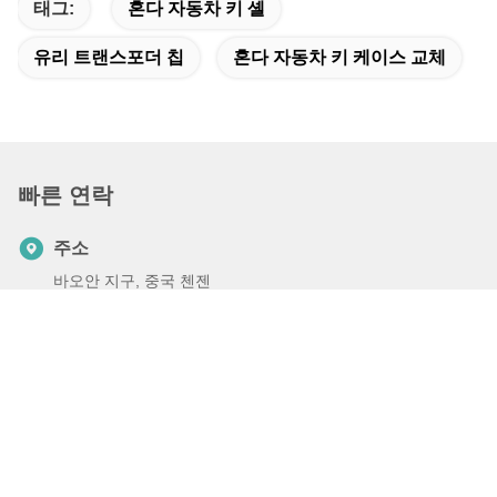
태그:
혼다 자동차 키 셸
유리 트랜스포더 칩
혼다 자동차 키 케이스 교체
빠른 연락
주소
바오안 지구, 중국 첸젠
Tel
86-0755-82599253
이메일
anna@aiminlock.com