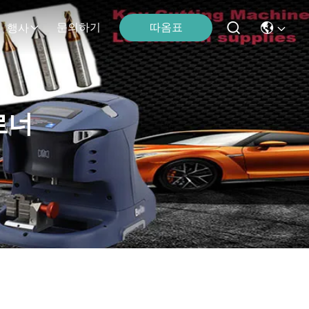
따옴표
문의하기
행사
로너