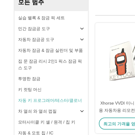
모든 범주
실습 밸록 & 잠금 픽 세트
민간 잠금공 도구
자동차 잠금공 도구
자동차 잠금 & 잠금 실린더 및 부품
집 문 잠금 리시 2인1 픽스 잠금 픽
스 도구
투명한 잠금
키 컷팅 머신
자동 키 프로그래머/테스터/클로너
Xhorse VVDI 미니
용 자동차용 리모컨
차 열쇠 와 열쇠 껍질
모터사이클 키 셸 / 원격 / 칩 키
최고의 가격을 
자동 & 모토 칩 / IC