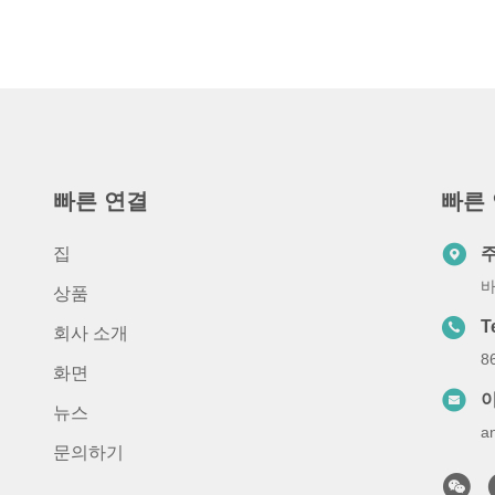
빠른 연결
빠른
집
바
상품
T
회사 소개
8
화면
뉴스
a
문의하기