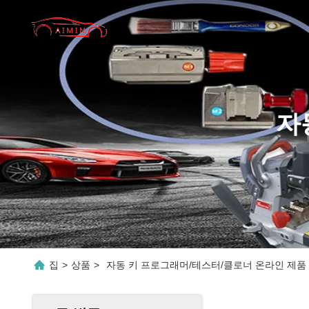
자
집
>
상품
>
자동 키 프로그래머/테스터/클로너 온라인 제품