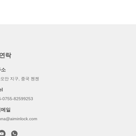
 연락
주소
오안 지구, 중국 첸젠
el
6-0755-82599253
이메일
nna@aiminlock.com