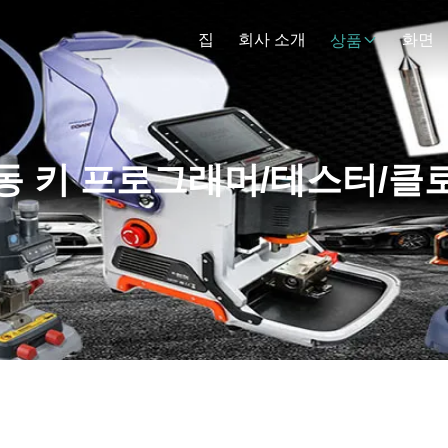
집
회사 소개
화면
상품
동 키 프로그래머/테스터/클