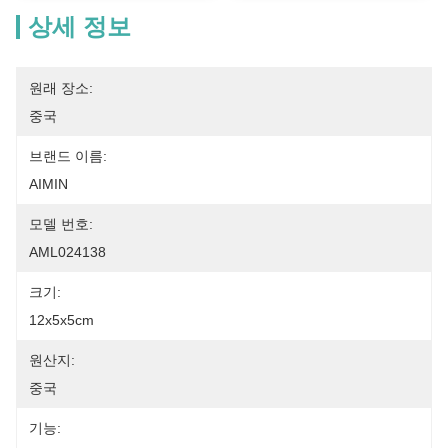
상세 정보
원래 장소:
중국
브랜드 이름:
AIMIN
모델 번호:
AML024138
크기:
12x5x5cm
원산지:
중국
기능: