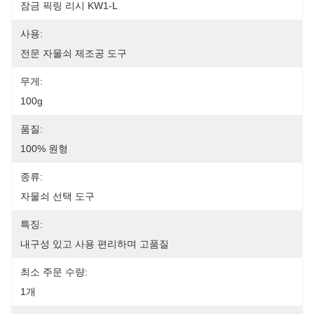
잠금 픽링 리시 KW1-L
사용:
전문 자물쇠 제조공 도구
무게:
100g
품질:
100% 원형
종류:
자물쇠 선택 도구
특징:
내구성 있고 사용 편리하며 고품질
최소 주문 수량:
1개