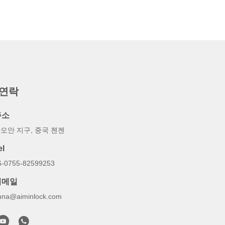
 연락
주소
오안 지구, 중국 첸젠
el
6-0755-82599253
이메일
nna@aiminlock.com