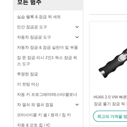
모든 범주
실습 밸록 & 잠금 픽 세트
민간 잠금공 도구
자동차 잠금공 도구
자동차 잠금 & 잠금 실린더 및 부품
집 문 잠금 리시 2인1 픽스 잠금 픽
스 도구
투명한 잠금
키 컷팅 머신
자동 키 프로그래머/테스터/클로너
HU66 2.0 VW 빠
잠금 풀기 잠금 픽
차 열쇠 와 열쇠 껍질
드웨어 
모터사이클 키 셸 / 원격 / 칩 키
최고의 가격을 
자동 & 모토 칩 / IC