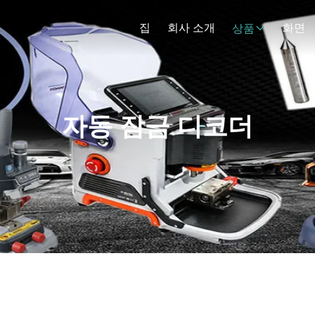
집
회사 소개
화면
상품
자동 잠금 디코더