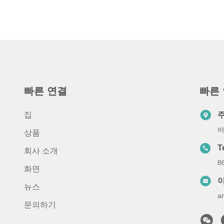
빠른 연결
빠른
집
바
상품
T
회사 소개
8
화면
뉴스
a
문의하기