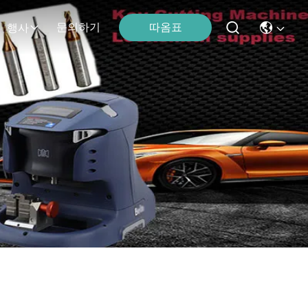
따옴표
문의하기
행사