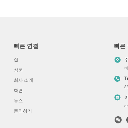
빠른 연결
빠른
집
바
상품
T
회사 소개
8
화면
뉴스
a
문의하기