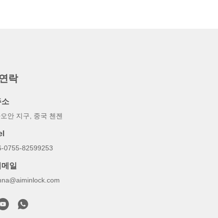
 연락
주소
오안 지구, 중국 첸젠
el
6-0755-82599253
이메일
nna@aiminlock.com