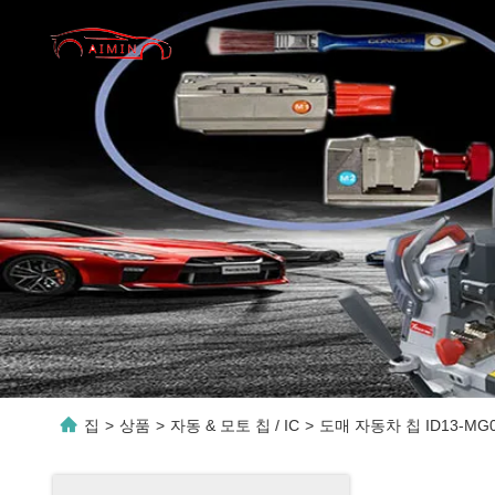
집
>
상품
>
자동 & 모토 칩 / IC
>
도매 자동차 칩 ID13-M