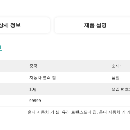
상세 정보
제품 설명
보
중국
소재:
자동차 열쇠 칩
품질:
10g
모델 번호:
99999
혼다 자동차 키 셸
, 
유리 트랜스포더 칩
, 
혼다 자동차 키 