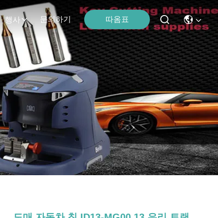
따옴표
문의하기
행사
도매 자동차 칩 ID13-MG00 13 유리 트랜