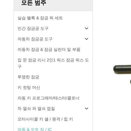
모든 범주
실습 밸록 & 잠금 픽 세트
민간 잠금공 도구
자동차 잠금공 도구
자동차 잠금 & 잠금 실린더 및 부품
집 문 잠금 리시 2인1 픽스 잠금 픽스 도
구
투명한 잠금
키 컷팅 머신
자동 키 프로그래머/테스터/클로너
차 열쇠 와 열쇠 껍질
모터사이클 키 셸 / 원격 / 칩 키
자동 & 모토 칩 / IC