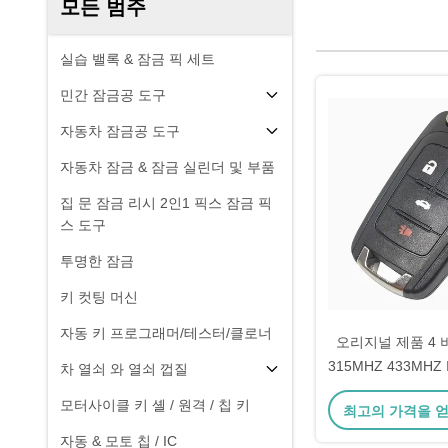
모든 범주
실습 밸록 & 잠금 픽 세트
민간 잠금공 도구
자동차 잠금공 도구
자동차 잠금 & 잠금 실린더 및 부품
집 문 잠금 리시 2인1 픽스 잠금 픽
스 도구
투명한 잠금
키 컷팅 머신
자동 키 프로그래머/테스터/클로너
오리지널 제품 4 
315MHZ 433MHZ
차 열쇠 와 열쇠 껍질
모터사이클 키 셸 / 원격 / 칩 키
최고의 가격을 
자동 & 모토 칩 / IC