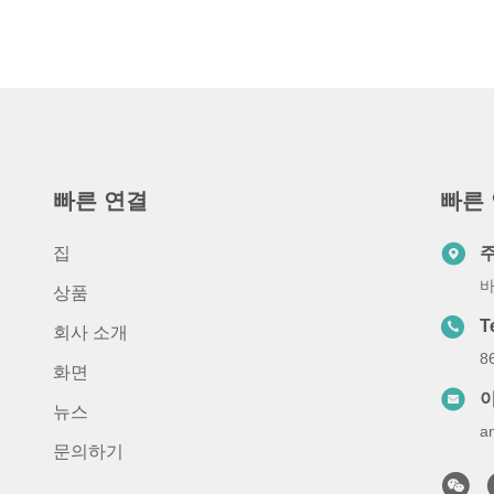
빠른 연결
빠른
집
바
상품
T
회사 소개
8
화면
뉴스
a
문의하기