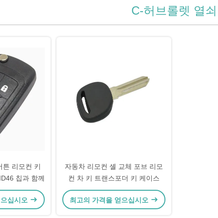
C-허브롤렛 열쇠
버튼 리모컨 키
자동차 리모컨 셸 교체 포브 리모
 ID46 칩과 함께
컨 차 키 트랜스포더 키 케이스
얻으십시오
최고의 가격을 얻으십시오