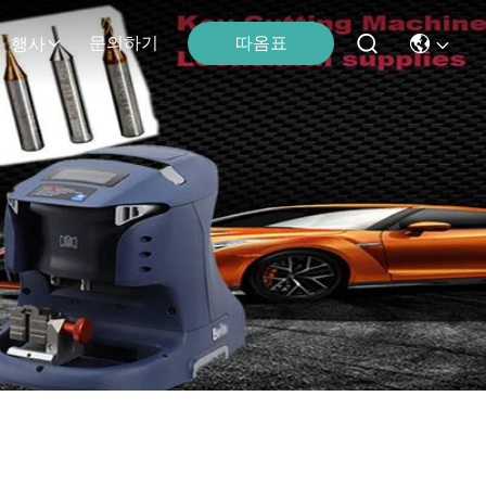
따옴표
문의하기
행사