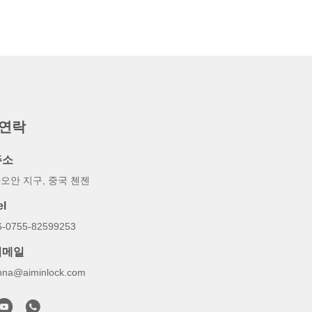
 연락
주소
오안 지구, 중국 첸젠
el
6-0755-82599253
이메일
nna@aiminlock.com