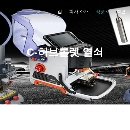
집
회사 소개
화면
상품
C-허브롤렛 열쇠