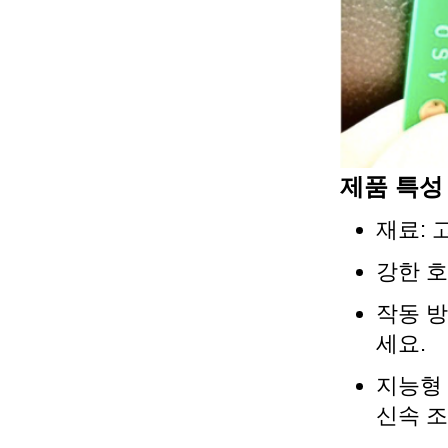
제품 특성
재료: 
강한 호
작동 방
세요.
지능형 
신속 