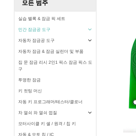
모든 범주
실습 밸록 & 잠금 픽 세트
민간 잠금공 도구
자동차 잠금공 도구
자동차 잠금 & 잠금 실린더 및 부품
집 문 잠금 리시 2인1 픽스 잠금 픽스 도
구
투명한 잠금
키 컷팅 머신
자동 키 프로그래머/테스터/클로너
차 열쇠 와 열쇠 껍질
모터사이클 키 셸 / 원격 / 칩 키
자동 & 모토 칩 / IC