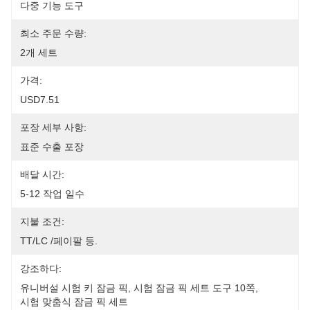
다중 기능 도구
최소 주문 수량:
2개 세트
가격:
USD7.51
포장 세부 사항:
표준 수출 포장
배달 시간:
5-12 작업 일수
지불 조건:
TT/LC /페이팔 등.
강조하다:
유니버설 시험 키 잠금 픽
, 
시험 잠금 픽 세트 도구 10쪽
, 
시험 맞춤식 잠금 픽 세트