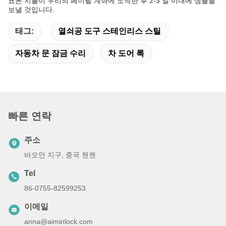
표본 지불이 우리의 페이팔 계좌에 도착한 후 2-3 일 이내에 샘플을
보낼 것입니다.
태그:
열쇠공 도구 스테인리스 스틸
자동차 문 잠금 수리
차 도어 록
빠른 연락
주소
바오안 지구, 중국 첸젠
Tel
86-0755-82599253
이메일
anna@aiminlock.com