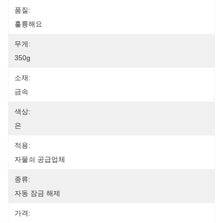
품질:
훌륭해요
무게:
350g
소재:
금속
색상:
은
적용:
자물쇠 공급업체
종류:
자동 잠금 해제
가격: