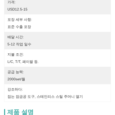
가격:
USD12.5-15
포장 세부 사항:
표준 수출 포장
배달 시간:
5-12 작업 일수
지불 조건:
L/C, T/T, 페이팔 등.
공급 능력:
2000set/월
강조하다:
접는 잠금공 도구
, 
스테인리스 스틸 주머니 열기
제품 설명