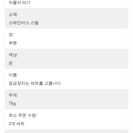
자물쇠 따기
소재:
스테인리스 스틸
양:
부분
색상:
은
이름:
잠금장치는 세트를 고릅니다
무게:
75g
최소 주문 수량:
2개 세트