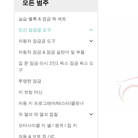
모든 범주
실습 밸록 & 잠금 픽 세트
민간 잠금공 도구
자동차 잠금공 도구
자동차 잠금 & 잠금 실린더 및 부품
집 문 잠금 리시 2인1 픽스 잠금 픽스 도
구
투명한 잠금
키 컷팅 머신
자동 키 프로그래머/테스터/클로너
차 열쇠 와 열쇠 껍질
모터사이클 키 셸 / 원격 / 칩 키
자동 & 모토 칩 / IC