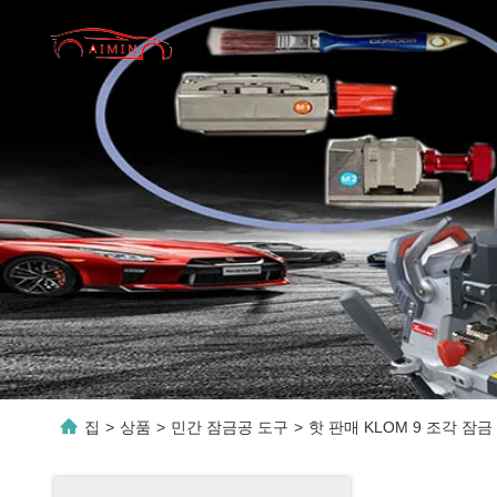
집
>
상품
>
민간 잠금공 도구
>
핫 판매 KLOM 9 조각 잠금