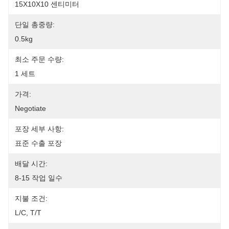
15X10X10 센티미터
단일 총중량:
0.5kg
최소 주문 수량:
1 세트
가격:
Negotiate
포장 세부 사항:
표준 수출 포장
배달 시간:
8-15 작업 일수
지불 조건:
L/C, T/T