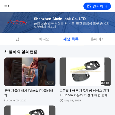
연락하다
Shenzhen Aimin lock Co. LTD
품질 실습 밸록 & 잠금 픽 세트, 민간 잠금공 도구 중국으
로부터의 제조사
집
비디오
재생 목록
홈페이지
차 열쇠 와 열쇠 껍질
00:12
00:15
투명 자물쇠 따기 #shorts #자물쇠따
고품질 3 버튼 자동차 키 케이스 원격
기
키 Honda 자동차 키 셸에 대한 교체
커버
June 05, 2025
May 08, 2025