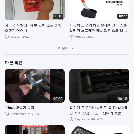
00:10
00:27
내구성 폭발성 - 내부 판이 없는 중형
자동차 도구 래체트 브레이크 피스톤
오렌지 에어백
칼리퍼 스프레더 래체트 디스크 브레
이크 칼리퍼 피스톤 칼리퍼
May 14, 2025
April 16, 2025
더보기
다른 화면
00:09
00:18
10pcs 항공기 폴더
잠수기 도구 13pcs 키트 붐 키 샴 플레
인 카바 잠금 픽 도구 잠수기 용품
September 06, 2024
September 06, 2024