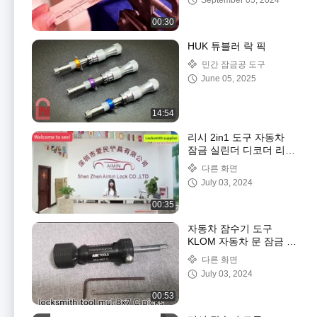
September 05, 2024
더
00:30
HUK 튜블러 락 픽
민간 잠금공 도구
June 05, 2025
14:54
리시 2in1 도구 자동차
잠금 실린더 디코더 리더
잠금공 픽링 도구
다른 화면
July 03, 2024
00:35
자동차 잠수기 도구
KLOM 자동차 문 잠금 픽
2pcs 픽 세트
다른 화면
July 03, 2024
00:53