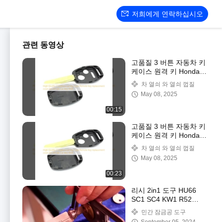
저희에게 연락하십시오
관련 동영상
고품질 3 버튼 자동차 키
케이스 원격 키 Honda
자동차 키 셸에 대한 교
차 열쇠 와 열쇠 껍질
체 커버
May 08, 2025
00:15
고품질 3 버튼 자동차 키
케이스 원격 키 Honda
자동차 키 셸에 대한 교
차 열쇠 와 열쇠 껍질
체 커버
May 08, 2025
00:23
리시 2in1 도구 HU66
SC1 SC4 KW1 R52
KW5 AM5 M1/MS2
민간 잠금공 도구
B111 TE2 잠금 픽 디코