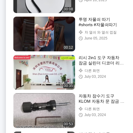
April 18, 2025
00:08
투명 자물쇠 따기
#shorts #자물쇠따기
차 열쇠 와 열쇠 껍질
June 05, 2025
00:12
리시 2in1 도구 자동차
잠금 실린더 디코더 리더
잠금공 픽링 도구
다른 화면
July 03, 2024
00:35
자동차 잠수기 도구
KLOM 자동차 문 잠금 픽
2pcs 픽 세트
다른 화면
July 03, 2024
00:53