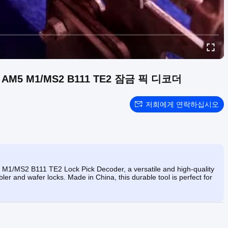
5 AM5 M1/MS2 B111 TE2 잠금 픽 디코더
저희에게 연락하십시오
1/MS2 B111 TE2 Lock Pick Decoder, a versatile and high-quality
bler and wafer locks. Made in China, this durable tool is perfect for